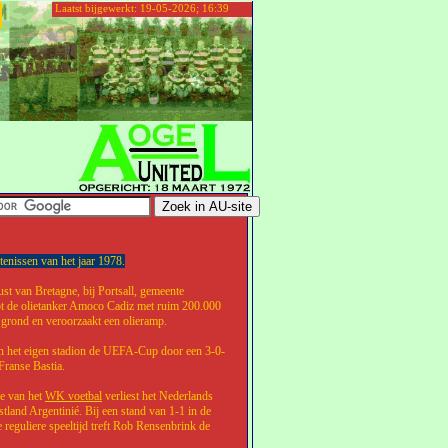
Laatst bijgewerkt: 19-05-2026; 16:39
nissen van het jaar 1978.
st van Bretagne, bij Portsall, gemeente
t de olietanker Amoco Cadiz met ruim 200.000
 grond en veroorzaakt een olieramp.
n het eigen stadion de UEFA-Cup door een 3-0-
Franse Bastia.
le van het
WK voetbal
verliest het Nederlands
stland Argentinié. Bij een stand van 1-1 in de
e reguliere speeltijd treft Rob Rensenbrink de