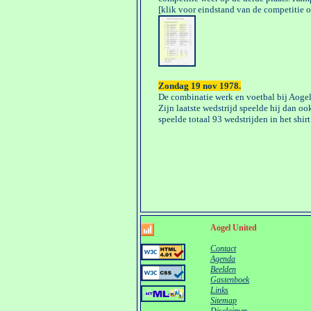
[klik voor eindstand van de competitie 
Zondag 19 nov 1978.
De combinatie werk en voetbal bij Aoge
Zijn laatste wedstrijd speelde hij dan 
speelde totaal 93 wedstrijden in het shir
Aogel United
Contact
Agenda
Beelden
Gastenboek
Links
Sitemap