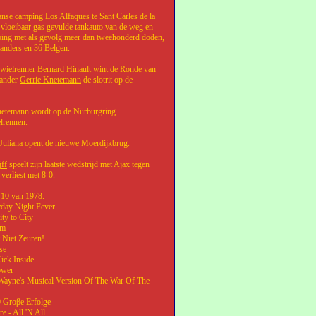
nse camping Los Alfaques te Sant Carles de la
 vloeibaar gas gevulde tankauto van de weg en
ping met als gevolg meer dan tweehonderd doden,
anders en 36 Belgen.
wielrenner Bernard Hinault wint de Ronde van
lander
Gerrie Knetemann
de slotrit op de
netemann wordt op de Nürburgring
lrennen.
Juliana opent de nieuwe Moerdijkbrug.
jff
speelt zijn laatste wedstrijd met Ajax tegen
erliest met 8-0.
10 van 1978.
rday Night Fever
ity to City
um
 Niet Zeuren!
se
ick Inside
ower
 Wayne's Musical Version Of The War Of The
0 Groβe Erfolge
e - All 'N All