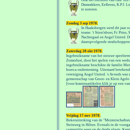
Damrakkers, Eefleens, K.P.J. Lo
te noteren.
Zondag 3 sep 1978.
In Haaksbergen werd dit jaar
teams: 't Stien'nboer, Fc Prin
Nachtegaal en Aogel United. De
daaropvolgende strafschoppense
Zaterdag 28 okt 1978.
Ingebruikname van het nieuwe speelterre
Zomerlust, door het spelen van een wedst
ingebruikname beschikte de familie Mens
horeca onderneming. Uiteraard betekend
vereniging Aogel United. 's Avonds was 
gemeenschap van Groot- en Klein Agelo
[voor krantenartikelen klik je op een va
Vrijdag 17 nov 1978.
Bekeruitreiking van de "Meisterschafts
Steinweg in Hilten. Evenals in de voorg
competitie weer op de derde plaats. Ka