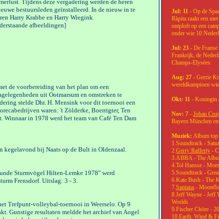
erlust. Tijdens deze vergadering werden de heren
euwe bestuursleden geïnstalleerd. In de nieuw in te
Jul: 11
- Op de Spaa
eren Harry Krabbe en Harry Wiegink.
Ràpita raakt een met
derstaande afbeeldingen]
ontploft op een cam
onder wie 10 Nederl
Jul: 23
- De Franse 
Frankrijk, de Neder
Champs-Elysées.
Aug: 27
- Gerrie K
wereldkampioen wie
et de voorbereiding van het plan om een
cagelegenheden uit Ootmarsum en omstreken te
Okt: 11
- Koningin 
dering stelde Dhr. H. Mensink voor dit toernooi een
recabedrijven waren: 't Zölderke, Boerrigter, Ten
Nov: 7
-
Johan Crui
. Winnaar in 1978 werd het team van Café Ten Dam
Bayern München en v
Muziek:
Album top 
1.Soundtrack - Satu
een kegelavond bij Naats op de Bult in Oldenzaal.
2.
Gerry Rafferty
- C
3.ABBA - The Alb
4.Tol Hansse - Moet
srunde Sturmvögel Hilten-Lemke 1978" werd
5.Soundtrack - Grea
6.Kate Bush - The K
rm Frensdorf. Uitslag: 3 - 3.
7.
Santana
- Moonfl
8.Jeff Wayne - Jeff
Worlds
et Trefpunt-volleybal-toernooi in Weerselo. Op 9
9.Fischer Chöre - 2
t. Gunstige resultaten meldde het archief van Aogel
10.Earth, Wind & Fir