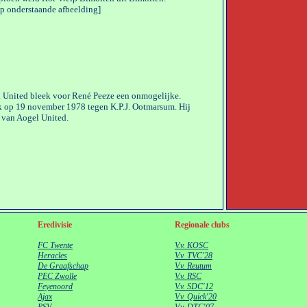
op onderstaande afbeelding]
l United bleek voor René Peeze een onmogelijke.
ook op 19 november 1978 tegen K.P.J. Ootmarsum. Hij
t van Aogel United.
Eredivisie
Regionale clubs
FC Twente
V.v. KOSC
Heracles
V.v. TVC'28
De Graafschap
V.v. Reutum
PEC Zwolle
V.v. RSC
Feyenoord
V.v. SDC'12
Ajax
V.v. Quick'20