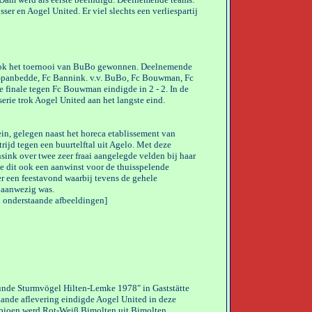
sser en Aogel United. Er viel slechts een verliespartij
 ook het toernooi van BuBo gewonnen. Deelnemende
s, Spanbedde, Fc Bannink. v.v. BuBo, Fc Bouwman, Fc
 finale tegen Fc Bouwman eindigde in 2 - 2. In de
rie trok Aogel United aan het langste eind.
in, gelegen naast het horeca etablissement van
rijd tegen een buurtelftal uit Agelo. Met deze
ink over twee zeer fraai aangelegde velden bij haar
e dit ook een aanwinst voor de thuisspelende
er een feestavond waarbij tevens de gehele
 aanwezig was.
n onderstaande afbeeldingen]
runde Sturmvögel Hilten-Lemke 1978" in Gaststätte
aande aflevering eindigde Aogel United in deze
mpioen werd Rot-Weiβ Bimolten uit Bimolten.