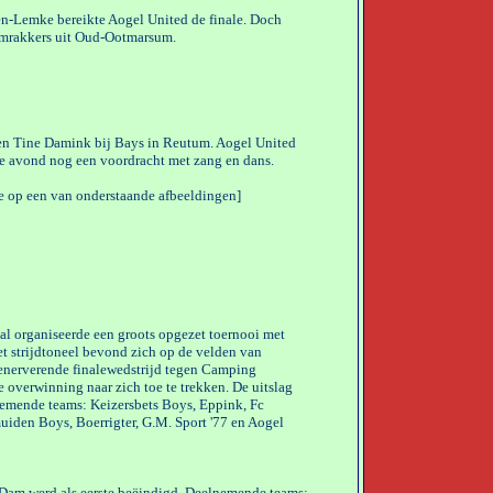
en-Lemke bereikte Aogel United de finale. Doch
Damrakkers uit Oud-Ootmarsum.
en Tine Damink bij Bays in Reutum. Aogel United
de avond nog een voordracht met zang en dans.
je op een van onderstaande afbeeldingen]
al organiseerde een groots opgezet toernooi met
 strijdtoneel bevond zich op de velden van
 enerverende finalewedstrijd tegen Camping
overwinning naar zich toe te trekken. De uitslag
nemende teams: Keizersbets Boys, Eppink, Fc
muiden Boys, Boerrigter, G.M. Sport '77 en Aogel
 Dam werd als eerste beëindigd. Deelnemende teams: