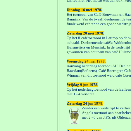
United niet. Het motto was dan ook: Mee
Dinsdag 16 mei 1978.
Het toernooi van Café Bouwman uit Haa
Bannink. Van de twaalf deelnemende team
finale werd echter na een goede wedstrijd
Zaterdag 20 mei 1978.
Op het 8-cafétoernooi in Lattrop op de 
behaald. Deelnemende café's: Wubbenhof
Hulsmeijers en Mensink. In de wedstrijd 
gewonnen van het team van café Hulsme
Woensdag 24 mei 1978.
Aanvang nederlaag toernooi AU. Deelneme
Baasdam(Eefleens), Café Boerrigter, Caf
Winnaar van dit toernooi werd café Osse
Vrijdag 9 jun 1978.
Op het nederlaagtoernooi van de Eefleen
met 1 - 4 verloren.
Zaterdag 24 jun 1978.
Zonder een wedstrijd te verli
Angels toernooi aan haar beker
met 2 - 0 van J.P.S. uit Oldenza