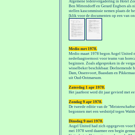
Algemene ledenvergadering in Hotel Zom
Ben Mittendorff en Gerard Engbers als ni
stellen kascommissie nemen plaats de h
[klik voor de documenten op een van on
Medio mrt 1978.
Medio maart 1978 begon Aogel United m
nederlaagtoernooi voor teams van hore
beginnen. Zoals afgesproken in de verga
wisselbeker beschikbaar. Deelnemende ho
Dam, Ossenvoort, Baasdam en Pikkemaat
uit Oud-Ootmarsum.
Zaterdag 1 apr 1978.
Het jaarfeest werd dit jaar gevierd met 
Zondag 9 apr 1978.
De tweede editie van de "Meisterschaft
begonnen met een wedstrijd tegen Waldstu
Dinsdag 9 mei 1978.
Aogel United had zich opgegeven voor h
mei 1978 werd daarmee een begin gemaak