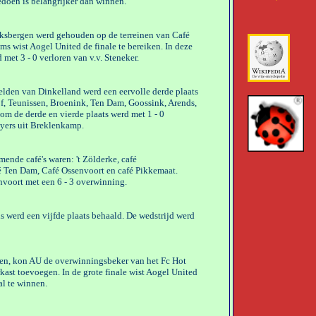
doen is belangrijker dan winnen.
ksbergen werd gehouden op de terreinen van Café
s wist Aogel United de finale te bereiken. In deze
 met 3 - 0 verloren van v.v. Steneker.
velden van Dinkelland werd een eervolle derde plaats
, Teunissen, Broenink, Ten Dam, Goossink, Arends,
om de derde en vierde plaats werd met 1 - 0
yers uit Breklenkamp.
nde café's waren: 't Zölderke, café
é Ten Dam, Café Ossenvoort en café Pikkemaat.
nvoort met een 6 - 3 overwinning.
s werd een vijfde plaats behaald. De wedstrijd werd
ezen, kon AU de overwinningsbeker van het Fc Hot
kast toevoegen. In de grote finale wist Aogel United
al te winnen.