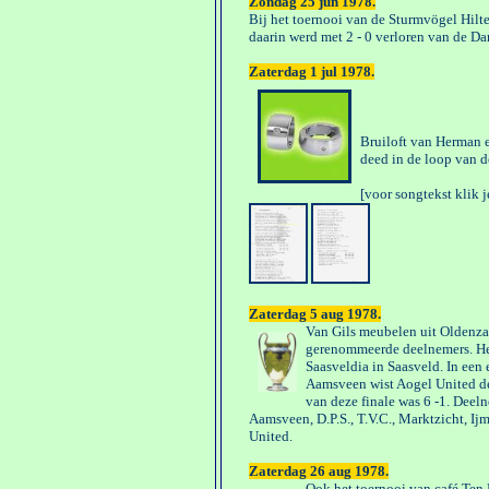
Zondag 25 jun 1978.
Bij het toernooi van de Sturmvögel Hilt
daarin werd met 2 - 0 verloren van de 
Zaterdag 1 jul 1978.
Bruiloft van Herman 
deed in de loop van 
[voor songtekst klik 
Zaterdag 5 aug 1978.
Van Gils meubelen uit Oldenza
gerenommeerde deelnemers. Het
Saasveldia in Saasveld. In een
Aamsveen wist Aogel United de 
van deze finale was 6 -1. Deel
Aamsveen, D.P.S., T.V.C., Marktzicht, Ij
United.
Zaterdag 26 aug 1978.
Ook het toernooi van café Ten