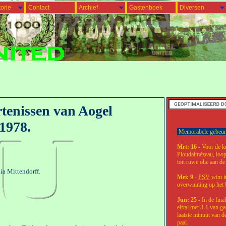
orie
Contact
Archief
Gastenboek
Diversen
rtenissen van Aogel
 1978.
Memorabele gebeurte
Mrt: 16
- Voor de ku
Ploudalmézeau, loop
ton ruwe olie aan de
ia Mittendorff.
Mei: 9
-
PSV
wint i
overwinning op het 
Jun: 25
- In de fina
elftal met 3-1 van ga
laatste minuut van d
paal.