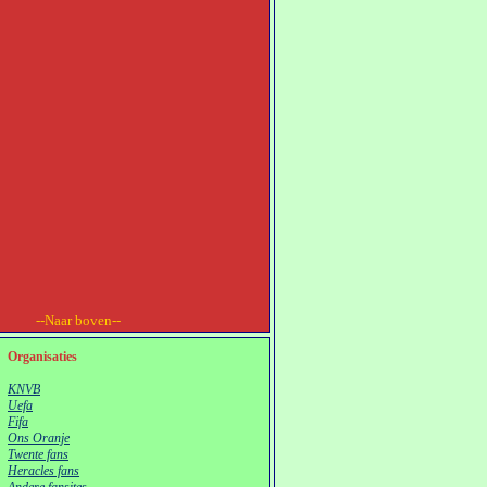
--Naar boven--
Organisaties
KNVB
Uefa
Fifa
Ons Oranje
Twente fans
Heracles fans