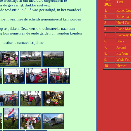
Pos.
 de wedstrijd af om meerdere ongelukken te
Titel
2020
er de gevaarlijk drukke snelweg.
e wedstrijd in 8 - 5 was geëindigd, in het voordeel
1.
Roller Coa
2.
Bohemian
rijpen, waarmee de scheids genomineerd kan worden
3.
Hotel Cali
op te pikken. Deze vertrok rechtstreeks naar hun
4.
Piano Ma
vang kon nemen en de oude garde hun wonden konden
5.
Stairway 
6.
Black
ntastische carnavalstijd toe.
7.
Avond
8.
Fix You
9.
Wish You
10.
Heroes