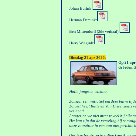
Johan Burink:
Herman Damink:
Ben Mittendorff (2de verhaal):
Harry Wiegink:
Dinsdag 21 apr 2020.
Op 21 apr
de leden.
Hallo jongs en wichter,
Zomaar een initiatief om deze barre tijde
Zojuist heeft Rutte en Van Dissel zoals
verlengd.
Aangezien we niet meer zoveel bij elkaar
Het kan zijn dat de verveling bij sommig
onze voorzitter in een aan ons gerichte b
Om deze leegte op te vullen kom ik nu m