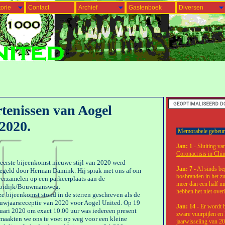
orie
Contact
Archief
Gastenboek
Diversen
rtenissen van Aogel
 2020.
Memorabele gebeurte
Jan: 1
- Sluiting va
Coronacrisis in Chi
eerste bijeenkomst nieuwe stijl van 2020 werd
Jan: 7
- Al sinds b
egeld door Herman Damink. Hij sprak met ons af om
bosbranden in het zu
verzamelen op een parkeerplaats aan de
meer dan een half m
oidijk/Bouwmansweg.
hebben het niet over
e bijeenkomst stond in de sterren geschreven als de
uwjaarsreceptie van 2020 voor Aogel United. Op 19
Jan: 14
- Er wordt b
uari 2020 om exact 10.00 uur was iedereen present
zware vuurpijlen en 
maakten we ons te voet op weg voor een kleine
jaarwisseling van 2