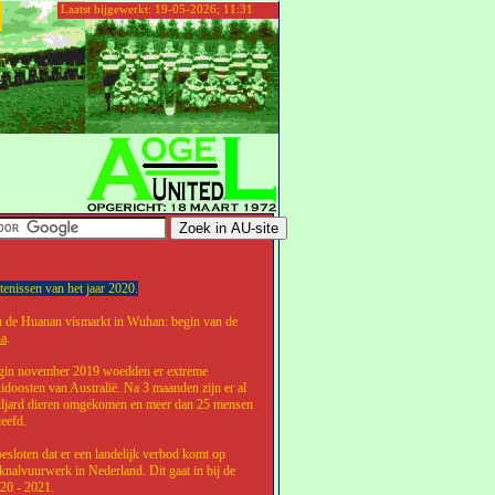
Laatst bijgewerkt: 19-05-2026; 11:31
nissen van het jaar 2020.
n de Huanan vismarkt in Wuhan: begin van de
na
.
egin november 2019 woedden er extreme
idoosten van Australië. Na 3 maanden zijn er al
iljard dieren omgekomen en meer dan 25 mensen
leefd.
esloten dat er een landelijk verbod komt op
knalvuurwerk in Nederland. Dit gaat in bij de
020 - 2021.