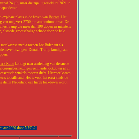
anaf 24 juli, maar die zijn uitgesteld tot 2021 in
onapandemie.
n explosie plaats in de haven van
Beiroet
. Het
ing van ongeveer 2750 ton ammoniumnitraat. De
e in een ramp die meer dan 190 doden en minstens
, alsmede grootschalige schade door de hele
merikaanse media roepen Joe Biden uit als
identsverkiezingen. Donald Trump kondigt aan
appen.
ark Rutte
kondigt naar aanleiding van de snelle
tal coronabesmettingen een harde lockdown af in
t-essentiële winkels moeten dicht. Hiermee kwam
ls tot stilstand. Het is voor het eerst sinds de
dat in Nederland een harde lockdown wordt
t jaar 2020 door NPO-2.