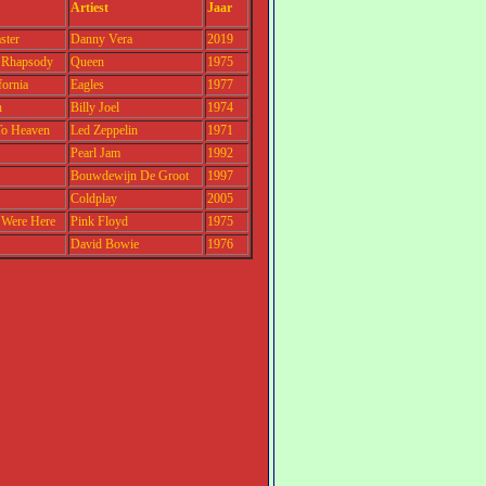
Artiest
Jaar
ster
Danny Vera
2019
 Rhapsody
Queen
1975
fornia
Eagles
1977
n
Billy Joel
1974
To Heaven
Led Zeppelin
1971
Pearl Jam
1992
Bouwdewijn De Groot
1997
Coldplay
2005
 Were Here
Pink Floyd
1975
David Bowie
1976