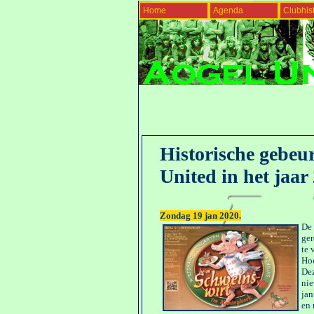
Home
Agenda
Clubhist
Historische gebeu
United in het jaar
Zondag 19 jan 2020.
De 
ger
te 
Ho
Dez
nie
jan
en 