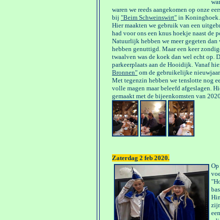
wan
waren we reeds aangekomen op onze ee
bij
"Beim Schweinswirt"
in Koninghoek.
Hier maakten we gebruik van een uitgebr
had voor ons een knus hoekje naast de p
Natuurlijk hebben we meer gegeten dan
hebben genuttigd. Maar een keer zondi
twaalven was de koek dan wel echt op. 
parkeerplaats aan de Hooidijk. Vanaf h
Bronnen"
om de gebruikelijke nieuwjaar
Met tegenzin hebben we tenslotte nog ee
volle magen maar beleefd afgeslagen. Hi
gemaakt met de bijeenkomsten van 2020
Zaterdag 2 feb 2020.
Op 
voe
"Ho
bas
Hin
zij
een