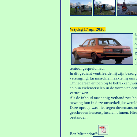
Vrijdag 17 apr 2020.
C
H
c
t
Z
v
d
tentoongespreid had.
In dit gedicht ventileerde hij zijn bezor
vereniging. En misschien raakte hij ons 
Om iedereen er toch bij te betrekken, we
en hun zieleroerselen in de vorm van een 
vertrouwen.
Als de inhoud maar enig verband zou ho
bewoog hun in deze onwerkelijke wereld
Deze oproep was niet tegen dovemansor
geschreven hersenspinselen binnen. Hier
bestanden.
Ben Mittendorff: