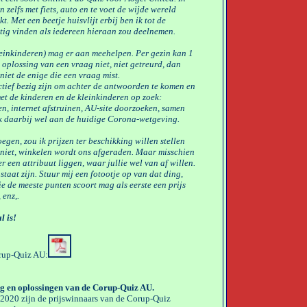
 zelfs met fiets, auto en te voet de wijde wereld
. Met een beetje huisvlijt erbij ben ik tot de
tig vinden als iedereen hieraan zou deelnemen.
kleinkinderen) mag er aan meehelpen. Per gezin kan 1
oplossing van een vraag niet, niet getreurd, dan
 niet de enige die een vraag mist.
 actief bezig zijn om achter de antwoorden te komen en
et de kinderen en de kleinkinderen op zoek:
en, internet afstruinen, AU-site doorzoeken, samen
nk daarbij wel aan de huidige Corona-wetgeving.
egen, zou ik prijzen ter beschikking willen stellen
 niet, winkelen wordt ons afgeraden. Maar misschien
r een attribuut liggen, waar jullie wel van af willen.
taat zijn. Stuur mij een fotootje op van dat ding,
e de meeste punten scoort mag als eerste een prijs
 enz,.
l is!
rup-Quiz AU:
ag en oplossingen van de Corup-Quiz AU.
 2020 zijn de prijswinnaars van de Corup-Quiz