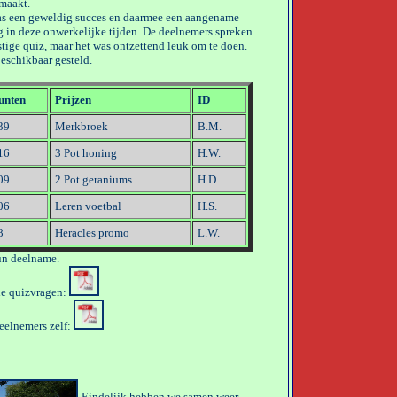
maakt.
as een geweldig succes en daarmee een aangename
 in deze onwerkelijke tijden. De deelnemers spreken
stige quiz, maar het was ontzettend leuk om te doen.
beschikbaar gesteld.
unten
Prijzen
ID
39
Merkbroek
B.M.
16
3 Pot honing
H.W.
09
2 Pot geraniums
H.D.
06
Leren voetbal
H.S.
8
Heracles promo
L.W.
un deelname.
de quizvragen:
deelnemers zelf:
Eindelijk hebben we samen weer