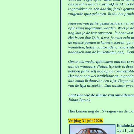
ons geval is dat de Corup-Quiz AU. Ik ben
ingetrokken en heb daarbij foto's gemaakt
volgende quiz gekomen. Ik zou het prach
Iedereen van jullie gezin( kinderen en 
oplossing ingestuurd worden. Weet je de 
nog kun je de rest opsturen. Je bent vast
Het is een doe Quiz, d.w.z. je moet echt
de meeste punten te kunnen scoren: ga m
wandelen, fietsen, autorijden, motorrijd
nadenken aan de keukentafel, enz,.. De
Om er een wedstrijdelement aan toe te vo
aan de winnaars. Natuurlijk heb ik deze
hebben jullie zelf nog op de rommelzolde
Het moet nog wel bruikbaar en in goede s
dan maak ik daarvan een lijst. Degene di
van de lijst uitzoeken. Dan nummer twee,
Laat zien wie de slimste van ons allemaa
Johan Burink.
Hier komen nog de 15 vragen van de Co
Vrijdag 31 juli 2020.
Einduitsl
Op 31 juli