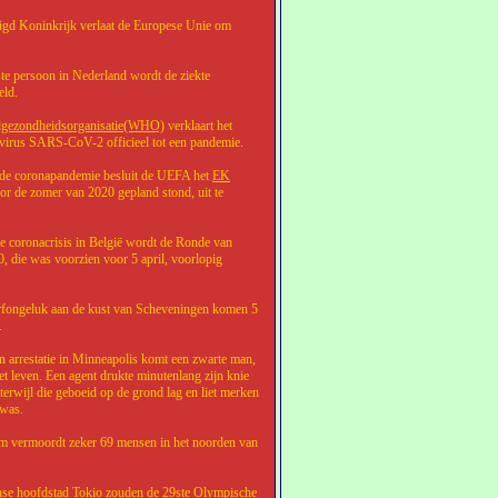
igd Koninkrijk verlaat de Europese Unie om
.
ste persoon in Nederland wordt de ziekte
eld.
dgezondheidsorganisatie(WHO)
verklaart het
avirus SARS-CoV-2 officieel tot een pandemie.
de coronapandemie besluit de UEFA het
EK
oor de zomer van 2020 gepland stond, uit te
 coronacrisis in België wordt de Ronde van
, die was voorzien voor 5 april, voorlopig
urfongeluk aan de kust van Scheveningen komen 5
.
n arrestatie in Minneapolis komt een zwarte man,
et leven. Een agent drukte minutenlang zijn knie
terwijl die geboeid op de grond lag en liet merken
 was.
 vermoordt zeker 69 mensen in het noorden van
nse hoofdstad Tokio zouden de 29ste Olympische