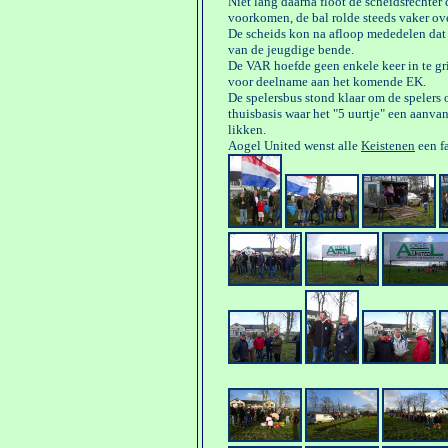
Niet lang daarna floot de scheidsrechter
voorkomen, de bal rolde steeds vaker ov
De scheids kon na afloop mededelen dat d
van de jeugdige bende.
De VAR hoefde geen enkele keer in te g
voor deelname aan het komende EK.
De spelersbus stond klaar om de spelers 
thuisbasis waar het "5 uurtje" een aan
likken.
Aogel United wenst alle
Keistenen
een fa