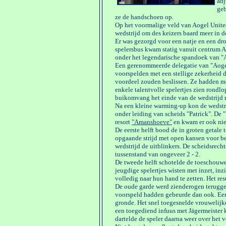
adj
geb
ze de handschoen op.
Op het voormalige veld van Aogel United 
wedstrijd om des keizers baard meer in d
Er was gezorgd voor een natje en een dr
spelersbus kwam statig vanuit centrum Ag
onder het legendarische spandoek van "A
Een gerenommeerde delegatie van "Aoge
voorspelden met een stellige zekerheid d
voordeel zouden beslissen. Ze hadden me
enkele talentvolle spelertjes zien rondl
buikomvang het einde van de wedstrijd 
Na een kleine warming-up kon de wedstr
onder leiding van scheids "Patrick". De
resort
"Amanshoeve"
en kwam er ook niet
De eerste helft bood de in groten getale
opgaande strijd met open kansen voor be
wedstrijd de uitblinkers. De scheidsrecht
tussenstand van ongeveer 2 - 2.
De tweede helft schotelde de toeschouwe
jeugdige spelertjes wisten met inzet, in
volledig naar hun hand te zetten. Het r
De oude garde werd zienderogen terugge
voorspeld hadden gebeurde dan ook. Een 
gronde. Het snel toegesnelde vrouwelij
een toegediend infuus met Jägermeister 
dartelde de speler daarna weer over het v