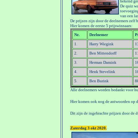
bekend ge
De quiz w
toevoeging
van een la
De prijzen zijn door de deelnemers zelf 
Hier komen de eerste 5 prijswinnaars:
Nr.
Deelnemer
P
1.
Harry Wiegink
1
2.
Ben Mittendorff
1
3.
Herman Damink
1
4.
Henk Stevelink
1
5.
Ben Burink
8
Alle deelnemers worden bedankt voor h
Hier komen ook nog de antwoorden op 
Dit zijn de ingebrachte prijzen door de 
Zaterdag 3 okt 2020.