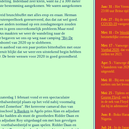
deling. Inderdaad zeer klein, want na 2 à 300 meter
rste bestemming aangekomen. We waren aangekomen
Jan: 31
- Het Veren
23:00 uur Britse tijd
eid brunchbuffet met alles erop en eraan. Herman
euterspeelhoek gereserveerd, dus dat zat wel goed.
Feb: 27
- Bij de eer
 we anders normaal op een zondagmorgen zouden
COVID-19
vastgest
gen is geen onoverkomelijk probleem.Maar rond
Mrt: 11
- De
Werel
Dus maakten we weer de wandeling naar de
besmettelijke coron
ier begaven we ons op weg naar camping
"Bij De
sborrel van 2020 op te slobberen.
Mrt: 17
- Vanwege 
n aanbod van een paar porties bitterballen met onze
Voetbal 2020
, dat v
eruit blijkt dat we weer een uitstekend begin hebben
stellen tot 2021.
. De beste wensen voor 2020 in goed gezondheid.
Apr: 5
- Vanwege de
Vlaanderen van 2020
uitgesteld.
Mei: 11
- Bij een s
surfers om het leven
Mei: 25
- Tijdens ee
zaterdag 1 februari vond er een spectaculaire
George Floyd
, om h
tbalwedstrijd plaats op het veld nabij voormalig
in de nek van Floyd 
dat hij in ademnood
tel Zomerlust". Het kersverse carnaval duo van
isschool
'n Baoken
in Agelo prins Alan en adjudant
Jun: 8
- Boko Haram
ke hadden als stunt de grootheden Ridder Daan en
Nigeria.
n adjudant Roy uitgedaagd om met hun gevolgen
 voetbalwedstrijd te gaan spelen. Ridder Daan en
Jul: 24
- In de Japa