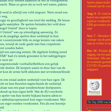
udant Roy werden daardoor in wel in verlegenheid
Spelen plaatsvinden v
racht. Maar zo groot als ze toch wel waren, pakten
verband met de cor
werd in allerijl een veld uitgezet. Niets stond een
Aug: 4
- Er vond ee
e weg.
betrof een ontploff
oogje en gezelligheid was troef die middag. De heuse
explosie resulteerd
elo aanrijden. De spelers betraden het veld door
6500 gewonden eiste
ogel United" door te lopen.
stad.
l United" was op uitnodiging aanwezig. Ze
at de jeugdige spelers deze wedstrijd in hun
Nov: 7
- Meerdere A
winnaar van de pres
t vooruitziende blik en enige kennis van zaken
naar de rechter te st
open, terwijl de oude garde met hun corpulente
niet zouden halen.
Dec: 14
- Premier
M
ijd een aanvang nemen. De algehele leiding stond
stijging van het aan
 "VAR" had z'n intrek genomen in het nabijgelegen
Nederland. Alle nie
 weer uit.
de economie grotendee
 toegestroomde voetballiefhebbers een gelijk
COVID-19-pandemie 
ide doelen. De keepers waren in deze fase van de
toegepast.
er kon de eerste helft afsluiten met tevredenstellende
rs een totaal andere wedstrijd voor hun ogen. De
zicht en hun fluwelen traptechniek de wedstrijd
esultaat was een paar wonderschone doelpunten.
duwd op hun eigen helft. Wat de AU-coryfeeën
speler van hun stortte bijkans buiten adem te
ke ambulancepersoneel kon erger voorkomen. Met
De Top 2000 van he
kon erger worden voorkomen. Fris als een hoentje
eld.