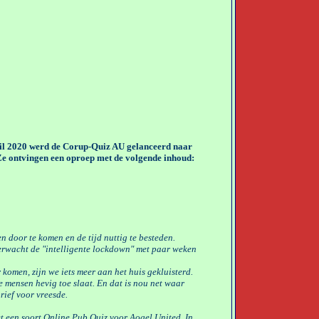
il 2020 werd de Corup-Quiz AU gelanceerd naar
 Ze ontvingen een oproep met de volgende inhoud:
n door te komen en de tijd nuttig te besteden.
 verwacht de "intelligente lockdown" met paar weken
 komen, zijn we iets meer aan het huis gekluisterd.
e mensen hevig toe slaat. En dat is nou net waar
rief voor vreesde.
et een soort Online Pub Quiz voor Aogel United. In